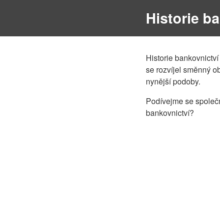
Historie b
Historie bankovnictví
se rozvíjel směnný o
nynější podoby.
Podívejme se společně
bankovnictví?